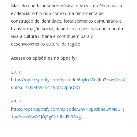
Mais do que falar sobre música, o Vozes da Rima busca
evidenciar o hip-hop como uma ferramenta de
construção de identidade, fortalecimento comunitário e
transformação social, dando voz a pessoas que mantêm
viva a cultura urbana e contribuem para o
desenvolvimento cultural da região.
Acesse os episódios no Spotify:
EP. 1:
https://open.spotify.com/episode/6nykxMkvJKuZown2oxX
6nI?si=Z3fseLWFS4i19qXO2phQ8Q
EP. 2:
https://open.spotify.com/episode/2nVN0p9sb4aQh4IdG1j
1pq?si=wYwQFJGjSgCk1dLnEh3Bxg