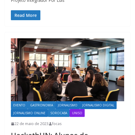
Projeto Integrador Por Luís
Read More
EVENTO
GASTRONOMIA
JORNALISMO
JORNALISMO DIGITAL
JORNALISMO ONLINE
SOROCABA
UNISO
22 de maio de 2023
focas