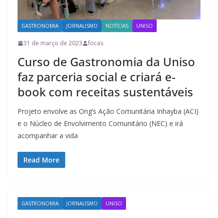
GASTRONOMIA
JORNALISMO
NOTÍCIAS
UNISO
31 de março de 2023
focas
Curso de Gastronomia da Uniso
faz parceria social e criará e-
book com receitas sustentáveis
Projeto envolve as Ong’s Ação Comunitária Inhayba (ACI)
e o Núcleo de Envolvimento Comunitário (NEC) e irá
acompanhar a vida
Read More
GASTRONOMIA
JORNALISMO
UNISO