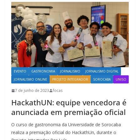
EVENTO
GASTRONOMIA
JORNALISMO
JORNALISMO DIGITAL
JORNALISMO ONLINE
PROJETO INTEGRADOR
SOROCABA
UNISO
7 de junho de 2023
focas
HackathUN: equipe vencedora é
anunciada em premiação oficial
O curso de gastronomia da Universidade de Sorocaba
realiza a premiação oficial do HackathUn, durante o