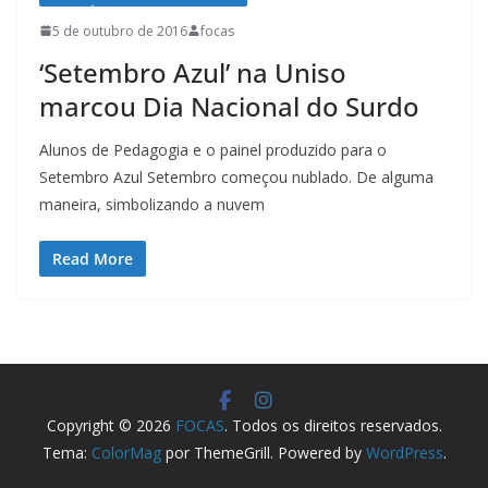
5 de outubro de 2016
focas
‘Setembro Azul’ na Uniso
marcou Dia Nacional do Surdo
Alunos de Pedagogia e o painel produzido para o
Setembro Azul Setembro começou nublado. De alguma
maneira, simbolizando a nuvem
Read More
Copyright © 2026
FOCAS
. Todos os direitos reservados.
Tema:
ColorMag
por ThemeGrill. Powered by
WordPress
.