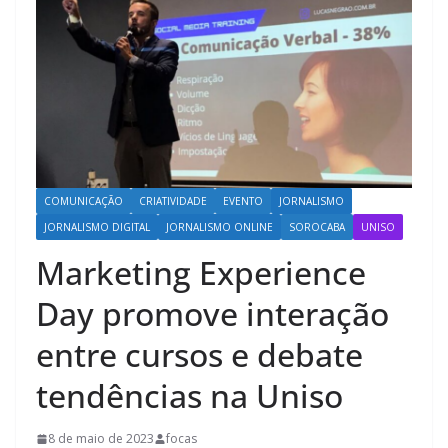
COMUNICAÇÃO
CRIATIVIDADE
EVENTO
JORNALISMO
JORNALISMO DIGITAL
JORNALISMO ONLINE
SOROCABA
UNISO
Marketing Experience
Day promove interação
entre cursos e debate
tendências na Uniso
8 de maio de 2023
focas