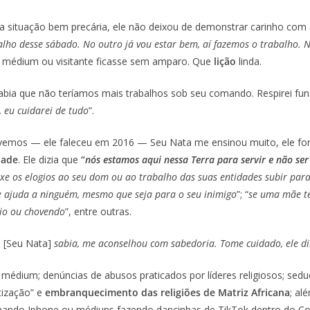
a situação bem precária, ele não deixou de demonstrar carinho com 
lho desse sábado. No outro já vou estar bem, aí fazemos o trabalho. N
 médium ou visitante ficasse sem amparo. Que
lição
linda.
 sabia que não teríamos mais trabalhos sob seu comando. Respirei fu
, eu cuidarei de tudo
”.
vemos — ele faleceu em 2016 — Seu Nata me ensinou muito, ele for
dade
. Ele dizia que
“
nós estamos aqui nessa Terra para servir e não ser
xe os elogios ao seu dom ou ao trabalho das suas entidades subir par
 ajuda a ninguém, mesmo que seja para o seu inimigo
”; “
se uma mãe te
rio ou chovendo
”, entre outras.
.
[Seu Nata]
sabia, me aconselhou com sabedoria. Tome cuidado, ele di
médium; denúncias de abusos praticados por líderes religiosos; sed
tização” e
embranquecimento das religiões de Matriz Africana
; al
hando Iphone ou médiuns fazendo dancinhas de TikTok dentro do Congá