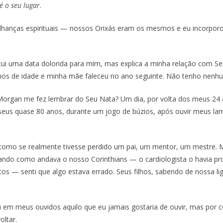
é o seu lugar
.
hanças espirituais — nossos Orixás eram os mesmos e eu incorpor
cui uma data dolorida para mim, mas explica a minha relação com Se
 anos de idade e minha mãe faleceu no ano seguinte. Não tenho nenh
r Morgan me fez lembrar do Seu Nata? Um dia, por volta dos meus 24
seus quase 80 anos, durante um jogo de búzios, após ouvir meus lam
 como se realmente tivesse perdido um pai, um mentor, um mestre. 
ndo como andava o nosso Corinthians — o cardiologista o havia proi
utos — senti que algo estava errado. Seus filhos, sabendo de nossa 
lou em meus ouvidos aquilo que eu jamais gostaria de ouvir, mas por 
oltar.