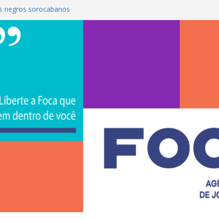
s negros sorocabanos
 é a terceira artista do #ConviteMPB do
CS Brasil 2026 promove integração, ciência e
de na Uniso
iona empreendedorismo e transforma a
nceira de estudantes na Uniso
ural artístico inspirado na cultura de rua