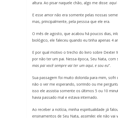
altura. Ao pisar naquele chão, algo me disse:
aqui 
E esse amor não era somente pelas nossas semel
mas, principalmente, pela pessoa que ele era.
O mês de agosto, que acabou há poucos dias, inl
biológico, ele faleceu quando eu tinha apenas 4
E por qual motivo o trecho do livro sobre Dexte
por não ter um pai. Nessa época, Seu Nata, com 
mas pai você sempre vai ter um aqui, e sou eu
”.
Sua passagem foi muito dolorida para mim, sofri
não o ver me esperando, sorrindo ou me pergunta
isso ele assistia somente os últimos 5 ou 10 min
havia passado mal e estava internado.
Ao receber a notícia, minha espiritualidade já fa
ensinamentos de Seu Nata, assimilei: ele não vai v