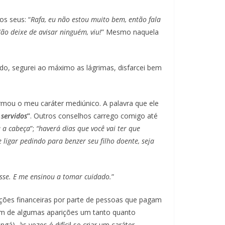
os seus: “
Rafa, eu não estou muito bem, então fala
ão deixe de avisar ninguém, viu!
” Mesmo naquela
ndo, segurei ao máximo as lágrimas, disfarcei bem
mou o meu caráter mediúnico. A palavra que ele
 servidos
”
. Outros conselhos carrego comigo até
a a cabeça
”;
“haverá dias que você vai ter que
 ligar pedindo para benzer seu filho doente, seja
sse. E me ensinou a tomar cuidado.
”
uções financeiras por parte de pessoas que pagam
ém de algumas aparições um tanto quanto
), às vezes é difícil se criar um caráter