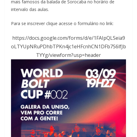
mais famosos da balada de Sorocaba no horário de
intervalo das aulas.
Para se inscrever clique acesse o formulário no link:
https://docs.google.com/forms/d/e/1FAIpQLSeia9
oLTYUpNRuPDhbTPKn4jc1eHFcnhCN1DFb7S6lfJb
TYYg/viewform?usp=header