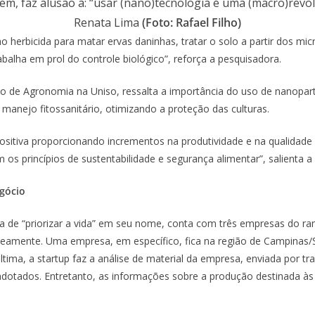
gem, faz alusão à: “usar (nano)tecnologia é uma (macro)revolu
Renata Lima
(Foto: Rafael Filho)
o herbicida para matar ervas daninhas, tratar o solo a partir dos m
abalha em prol do controle biológico”, reforça a pesquisadora.
so de Agronomia na Uniso, ressalta a importância do uso de nanopart
manejo fitossanitário, otimizando a proteção das culturas.
itiva proporcionando incrementos na produtividade e na qualidade d
 princípios de sustentabilidade e segurança alimentar”, salienta a
gócio
ncia de “priorizar a vida” em seu nome, conta com três empresas do 
neamente. Uma empresa, em específico, fica na região de Campinas/
ltima, a startup faz a análise de material da empresa, enviada por t
dotados. Entretanto, as informações sobre a produção destinada à