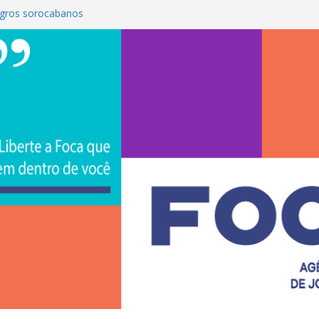
gros sorocabanos
 terceira artista do #ConviteMPB do
rasil 2026 promove integração, ciência e
a Uniso
a empreendedorismo e transforma a
ra de estudantes na Uniso
 artístico inspirado na cultura de rua