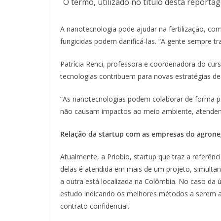
O termo, utilizado no título desta reporta
A nanotecnologia pode ajudar na fertilização, com
fungicidas podem danificá-las. “A gente sempre tr
Patrícia Renci, professora e coordenadora do cur
tecnologias contribuem para novas estratégias de 
“As nanotecnologias podem colaborar de forma pos
não causam impactos ao meio ambiente, atendem os
Relação da startup com as empresas do agrone
Atualmente, a Priobio, startup que traz a referê
delas é atendida em mais de um projeto, simulta
a outra está localizada na Colômbia. No caso da ú
estudo indicando os melhores métodos a serem a
contrato confidencial.