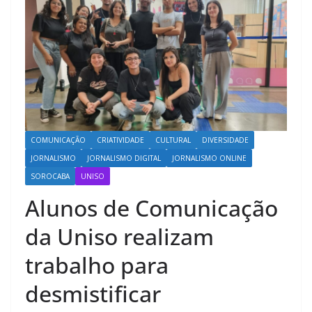
COMUNICAÇÃO
CRIATIVIDADE
CULTURAL
DIVERSIDADE
JORNALISMO
JORNALISMO DIGITAL
JORNALISMO ONLINE
SOROCABA
UNISO
Alunos de Comunicação
da Uniso realizam
trabalho para
desmistificar