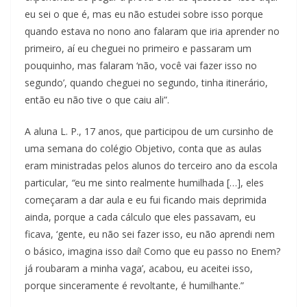
eu sei o que é, mas eu não estudei sobre isso porque
quando estava no nono ano falaram que iria aprender no
primeiro, aí eu cheguei no primeiro e passaram um
pouquinho, mas falaram ‘não, você vai fazer isso no
segundo’, quando cheguei no segundo, tinha itinerário,
então eu não tive o que caiu ali”.
A aluna L. P., 17 anos, que participou de um cursinho de
uma semana do colégio Objetivo, conta que as aulas
eram ministradas pelos alunos do terceiro ano da escola
particular,
“
eu me sinto realmente humilhada […], eles
começaram a dar aula e eu fui ficando mais deprimida
ainda, porque a cada cálculo que eles passavam, eu
ficava, ‘gente, eu não sei fazer isso, eu não aprendi nem
o básico, imagina isso daí! Como que eu passo no Enem?
já roubaram a minha vaga’, acabou, eu aceitei isso,
porque sinceramente é revoltante, é humilhante.”