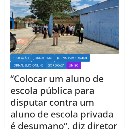
EDUCAÇÃO
JORNALISMO
JORNALISMO DIGITAL
JORNALISMO ONLINE
SOROCABA
UNISO
“Colocar um aluno de
escola pública para
disputar contra um
aluno de escola privada
é desumano”, diz diretor