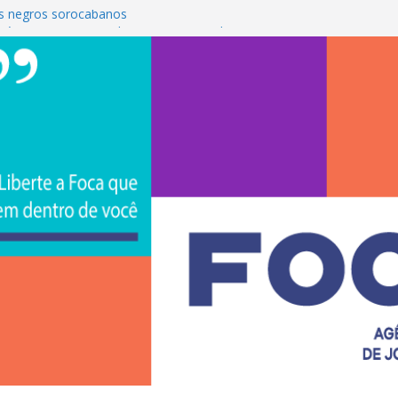
s negros sorocabanos
 é a terceira artista do #ConviteMPB do
CS Brasil 2026 promove integração, ciência e
de na Uniso
iona empreendedorismo e transforma a
nceira de estudantes na Uniso
ural artístico inspirado na cultura de rua