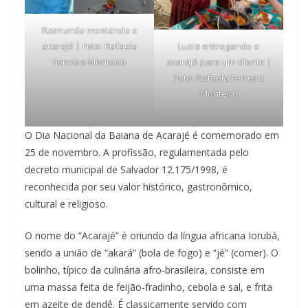
Raimunda montando o
Luzia entregando o
acarajé | Foto: Rafaela
acarajé para um cliente |
Ferreira Monteiro
Foto: Rafaela Ferreira
Monteiro
O Dia Nacional da Baiana de Acarajé é comemorado em
25 de novembro. A profissão, regulamentada pelo
decreto municipal de Salvador 12.175/1998, é
reconhecida por seu valor histórico, gastronômico,
cultural e religioso.
O nome do “Acarajé” é oriundo da língua africana Iorubá,
sendo a união de “akará” (bola de fogo) e “jé” (comer). O
bolinho, típico da culinária afro-brasileira, consiste em
uma massa feita de feijão-fradinho, cebola e sal, e frita
em azeite de dendê. É classicamente servido com